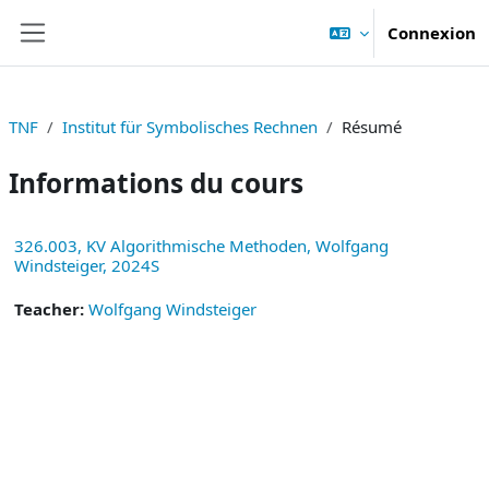
Passer au contenu principal
Connexion
Panneau latéral
TNF
Institut für Symbolisches Rechnen
Résumé
Informations du cours
326.003, KV Algorithmische Methoden, Wolfgang
Windsteiger, 2024S
Teacher:
Wolfgang Windsteiger