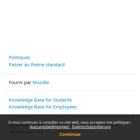
Politiques
Passer au thème standard
Fourni par
Moodle
Knowledge Base for Students
Knowledge Base for Employees
x
Si vous continuez à consulter ce site web, vous acceptez nos politiques :
Johannes Kepler
Impressum
Nutzungsbedingungen
Datenschutzerklärung
Universität Linz
Continuer