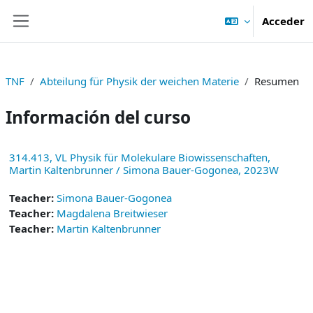
Salta al contenido principal
Acceder
Panel lateral
TNF
Abteilung für Physik der weichen Materie
Resumen
Información del curso
314.413, VL Physik für Molekulare Biowissenschaften,
Martin Kaltenbrunner / Simona Bauer-Gogonea, 2023W
Teacher:
Simona Bauer-Gogonea
Teacher:
Magdalena Breitwieser
Teacher:
Martin Kaltenbrunner