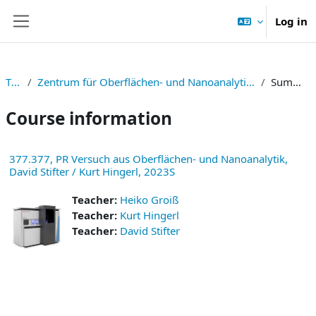
Skip to main content
Log in
Side panel
TNF
Zentrum für Oberflächen- und Nanoanalytik (ZONA)
Summary
Course information
377.377, PR Versuch aus Oberflächen- und Nanoanalytik,
David Stifter / Kurt Hingerl, 2023S
Teacher:
Heiko Groiß
Teacher:
Kurt Hingerl
Teacher:
David Stifter