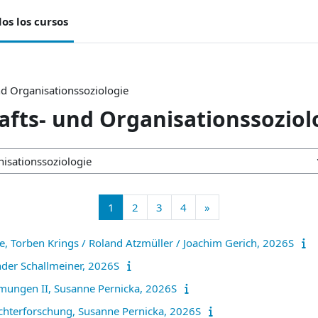
os los cursos
nd Organisationssoziologie
afts- und Organisationssoziol
Página 1
Página 2
Página 3
Página 4
Siguiente página
1
2
3
4
»
e, Torben Krings / Roland Atzmüller / Joachim Gerich, 2026S
nder Schallmeiner, 2026S
ömungen II, Susanne Pernicka, 2026S
chterforschung, Susanne Pernicka, 2026S