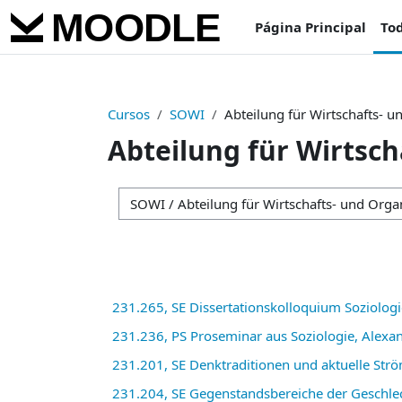
Salta al contenido principal
Página Principal
Tod
Cursos
SOWI
Abteilung für Wirtschafts- u
Abteilung für Wirtsch
Categorías
231.265, SE Dissertationskolloquium Soziologi
231.236, PS Proseminar aus Soziologie, Alexa
231.201, SE Denktraditionen und aktuelle Str
231.204, SE Gegenstandsbereiche der Geschle