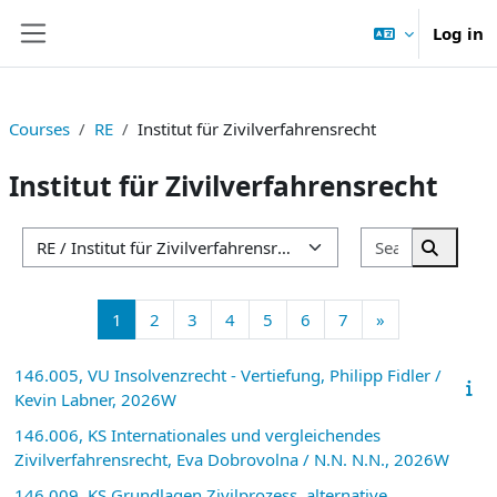
Skip to main content
Log in
Side panel
Courses
RE
Institut für Zivilverfahrensrecht
Institut für Zivilverfahrensrecht
Search cou
Course categories
Search 
Page 1
Page 2
Page 3
Page 4
Page 5
Page 6
Page 7
Next page
1
2
3
4
5
6
7
»
146.005, VU Insolvenzrecht - Vertiefung, Philipp Fidler /
Kevin Labner, 2026W
146.006, KS Internationales und vergleichendes
Zivilverfahrensrecht, Eva Dobrovolna / N.N. N.N., 2026W
146.009, KS Grundlagen Zivilprozess, alternative