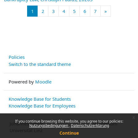
Page 1
Page 2
Page 3
Page 4
Page 5
Page 6
Page 7
Next page
1
2
3
4
5
6
7
»
Policies
Switch to the standard theme
Powered by
Moodle
Knowledge Base for Students
Knowledge Base for Employees
x
If you continue browsing this website, you agree to our policies:
Johannes Kepler
Impressum
Nutzungsbedingungen
Datenschutzerklärung
Universität Linz
Continue