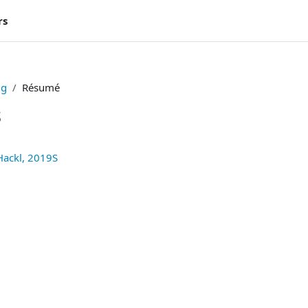
rs
ng
Résumé
s
 Hackl, 2019S