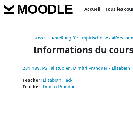
Passer au contenu principal
Accueil
Tous les cou
SOWI
Abteilung für Empirische Sozialforschu
Informations du cour
231.188, PS Fallstudien, Dimitri Prandner / Elisabeth
Teacher:
Elisabeth Hackl
Teacher:
Dimitri Prandner