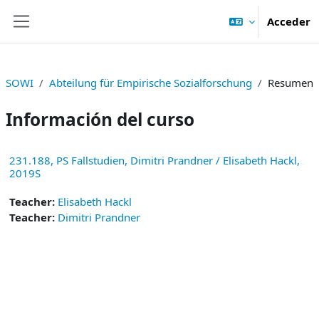
Salta al contenido principal
Acceder
Panel lateral
SOWI
Abteilung für Empirische Sozialforschung
Resumen
Información del curso
231.188, PS Fallstudien, Dimitri Prandner / Elisabeth Hackl,
2019S
Teacher:
Elisabeth Hackl
Teacher:
Dimitri Prandner