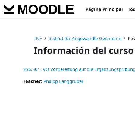
Salta al contenido principal
Página Principal
Tod
TNF
Institut für Angewandte Geometrie
Re
Información del curso
356.301, VO Vorbereitung auf die Ergänzungsprüfung
Teacher:
Philipp Langgruber