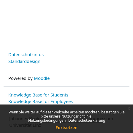
Datenschutzinfos
Standarddesign
Powered by
Moodle
Knowledge Base for Students
Knowledge Base for Employees
x
Wenn Sie weiter auf dieser Webseite arbeiten möchten, bestätigen Sie
bitte unsere Nutzungsrichtlinie:
Johannes Kepler
Impressum
Nutzungsbedingungen
Datenschutzerklärung
Universität Linz
Fortsetzen