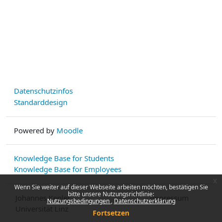
Datenschutzinfos
Standarddesign
Powered by
Moodle
Knowledge Base for Students
Knowledge Base for Employees
x
Wenn Sie weiter auf dieser Webseite arbeiten möchten, bestätigen Sie
bitte unsere Nutzungsrichtlinie:
Johannes Kepler
Impressum
Nutzungsbedingungen
Datenschutzerklärung
Universität Linz
Fortsetzen