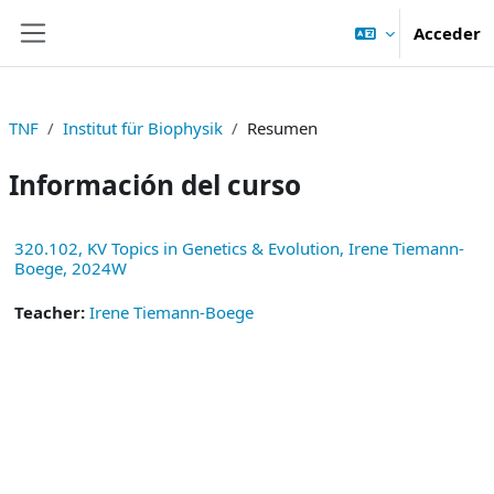
Salta al contenido principal
Acceder
Panel lateral
TNF
Institut für Biophysik
Resumen
Información del curso
320.102, KV Topics in Genetics & Evolution, Irene Tiemann-
Boege, 2024W
Teacher:
Irene Tiemann-Boege