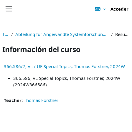
Salta al contenido principal
Acceder
Panel lateral
TNF
Abteilung für Angewandte Systemforschung und Statistik
Resumen
Información del curso
366.586/7, VL / UE Special Topics, Thomas Forstner, 2024W
366.586, VL Special Topics, Thomas Forstner, 2024W
(2024W366586)
Teacher:
Thomas Forstner