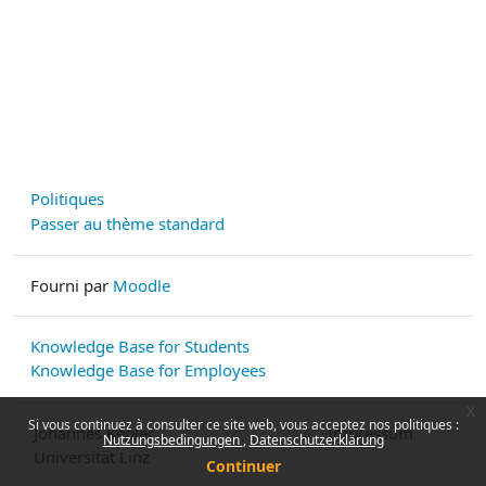
Politiques
Passer au thème standard
Fourni par
Moodle
Knowledge Base for Students
Knowledge Base for Employees
x
Si vous continuez à consulter ce site web, vous acceptez nos politiques :
Johannes Kepler
Impressum
Nutzungsbedingungen
Datenschutzerklärung
Universität Linz
Continuer