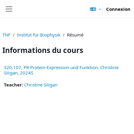
Passer au contenu principal
Connexion
Panneau latéral
TNF
Institut für Biophysik
Résumé
Informations du cours
320.107, PR Protein-Expression und Funktion, Christine
Siligan, 2024S
Teacher:
Christine Siligan