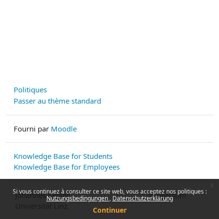
Politiques
Passer au thème standard
Fourni par
Moodle
Knowledge Base for Students
Knowledge Base for Employees
x
Si vous continuez à consulter ce site web, vous acceptez nos politiques :
Johannes Kepler
Impressum
Nutzungsbedingungen
Datenschutzerklärung
Universität Linz
Continuer