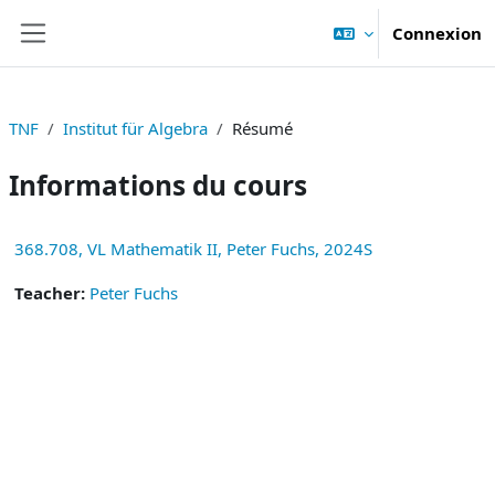
Passer au contenu principal
Connexion
Panneau latéral
TNF
Institut für Algebra
Résumé
Informations du cours
368.708, VL Mathematik II, Peter Fuchs, 2024S
Teacher:
Peter Fuchs