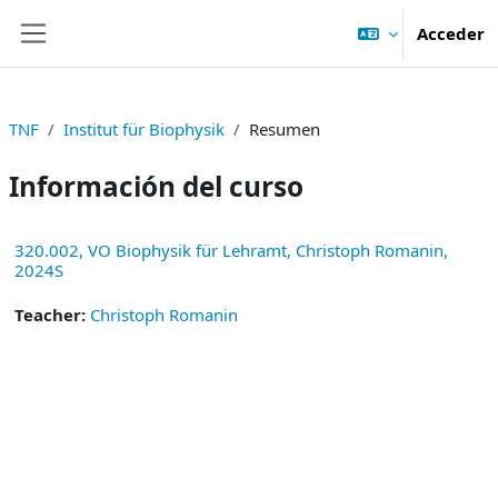
Salta al contenido principal
Acceder
Panel lateral
TNF
Institut für Biophysik
Resumen
Información del curso
320.002, VO Biophysik für Lehramt, Christoph Romanin,
2024S
Teacher:
Christoph Romanin