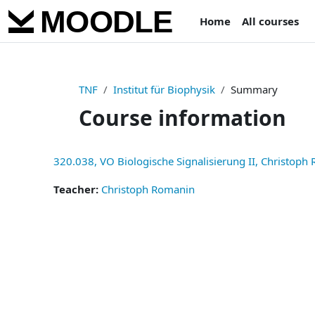
Skip to main content
Home
All courses
TNF
Institut für Biophysik
Summary
Course information
320.038, VO Biologische Signalisierung II, Christop
Teacher:
Christoph Romanin