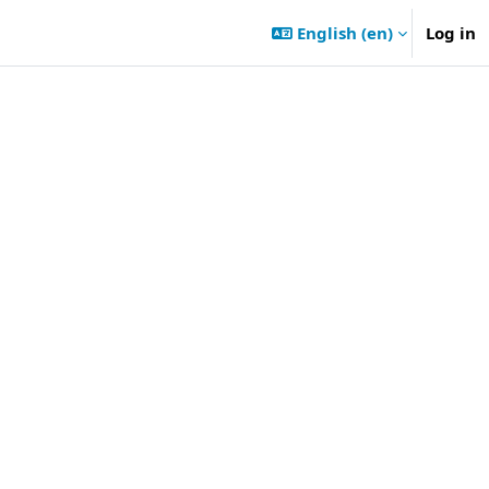
English ‎(en)‎
Log in