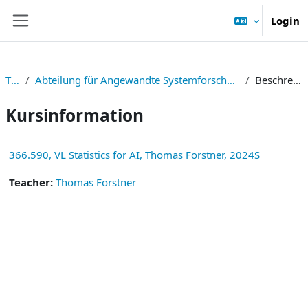
Zum Hauptinhalt
Login
Website-Übersicht
TNF
Abteilung für Angewandte Systemforschung und Statistik
Beschreibung
Kursinformation
366.590, VL Statistics for AI, Thomas Forstner, 2024S
Teacher:
Thomas Forstner