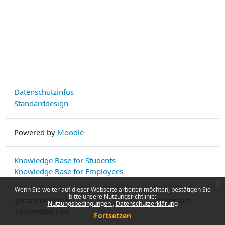
Datenschutzinfos
Standarddesign
Powered by
Moodle
Knowledge Base for Students
Knowledge Base for Employees
x
Wenn Sie weiter auf dieser Webseite arbeiten möchten, bestätigen Sie
bitte unsere Nutzungsrichtlinie:
Johannes Kepler
Impressum
Nutzungsbedingungen
Datenschutzerklärung
Universität Linz
Fortsetzen