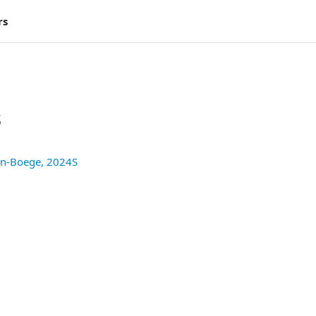
rs
s
nn-Boege, 2024S