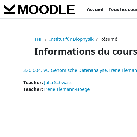
Passer au contenu principal
Accueil
Tous les cou
TNF
Institut für Biophysik
Résumé
Informations du cour
320.004, VU Genomische Datenanalyse, Irene Tiema
Teacher:
Julia Schwarz
Teacher:
Irene Tiemann-Boege