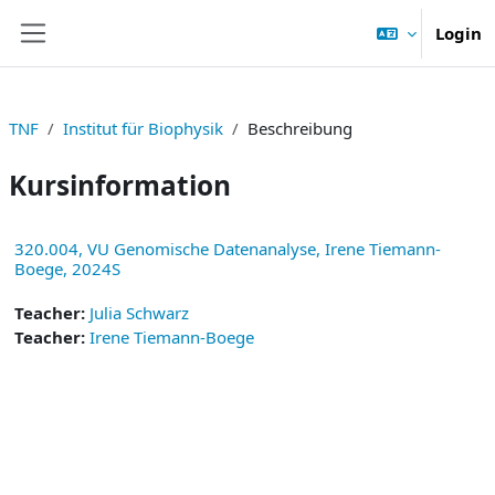
Zum Hauptinhalt
Login
Website-Übersicht
TNF
Institut für Biophysik
Beschreibung
Kursinformation
320.004, VU Genomische Datenanalyse, Irene Tiemann-
Boege, 2024S
Teacher:
Julia Schwarz
Teacher:
Irene Tiemann-Boege