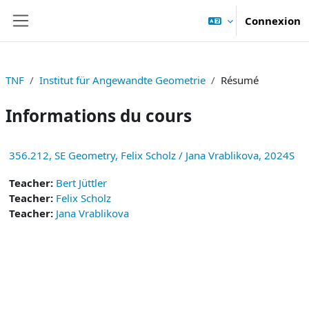
Passer au contenu principal
Connexion
Panneau latéral
TNF
Institut für Angewandte Geometrie
Résumé
Informations du cours
356.212, SE Geometry, Felix Scholz / Jana Vrablikova, 2024S
Teacher:
Bert Jüttler
Teacher:
Felix Scholz
Teacher:
Jana Vrablikova