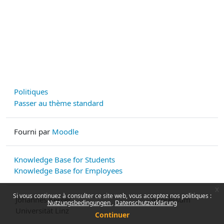
Politiques
Passer au thème standard
Fourni par
Moodle
Knowledge Base for Students
Knowledge Base for Employees
x
Si vous continuez à consulter ce site web, vous acceptez nos politiques :
Johannes Kepler
Impressum
Nutzungsbedingungen
Datenschutzerklärung
Universität Linz
Continuer