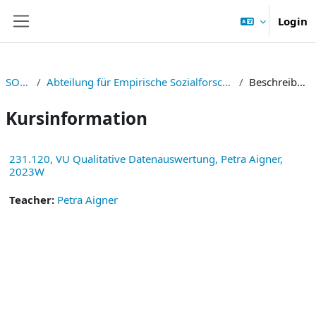
Zum Hauptinhalt
Login
Website-Übersicht
SOWI
Abteilung für Empirische Sozialforschung
Beschreibung
Kursinformation
231.120, VU Qualitative Datenauswertung, Petra Aigner,
2023W
Teacher:
Petra Aigner