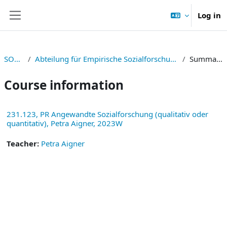
Skip to main content
Log in
Side panel
SOWI
Abteilung für Empirische Sozialforschung
Summary
Course information
231.123, PR Angewandte Sozialforschung (qualitativ oder
quantitativ), Petra Aigner, 2023W
Teacher:
Petra Aigner