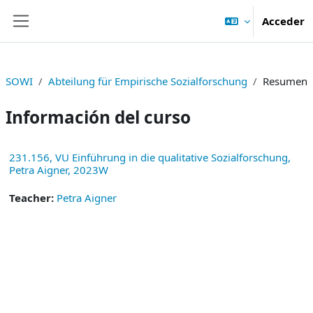
Salta al contenido principal
Acceder
Panel lateral
SOWI
Abteilung für Empirische Sozialforschung
Resumen
Información del curso
231.156, VU Einführung in die qualitative Sozialforschung,
Petra Aigner, 2023W
Teacher:
Petra Aigner