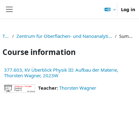
Skip to main content
Log in
Side panel
TNF
Zentrum für Oberflächen- und Nanoanalytik (ZONA)
Summary
Course information
377.603, KV Überblick Physik III: Aufbau der Materie,
Thorsten Wagner, 2023W
Teacher:
Thorsten Wagner