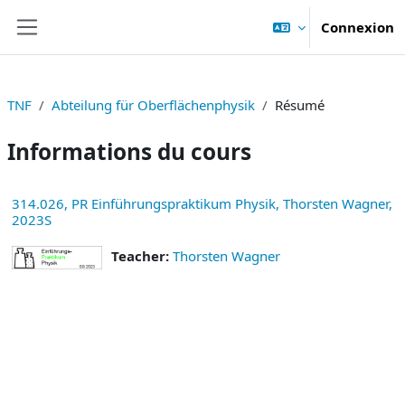
Passer au contenu principal
Connexion
Panneau latéral
TNF
Abteilung für Oberflächenphysik
Résumé
Informations du cours
314.026, PR Einführungspraktikum Physik, Thorsten Wagner,
2023S
Teacher:
Thorsten Wagner