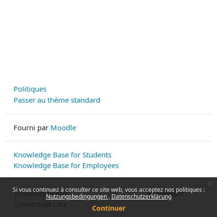
Politiques
Passer au thème standard
Fourni par
Moodle
Knowledge Base for Students
Knowledge Base for Employees
x
Si vous continuez à consulter ce site web, vous acceptez nos politiques :
Johannes Kepler
Impressum
Nutzungsbedingungen
Datenschutzerklärung
Universität Linz
Continuer