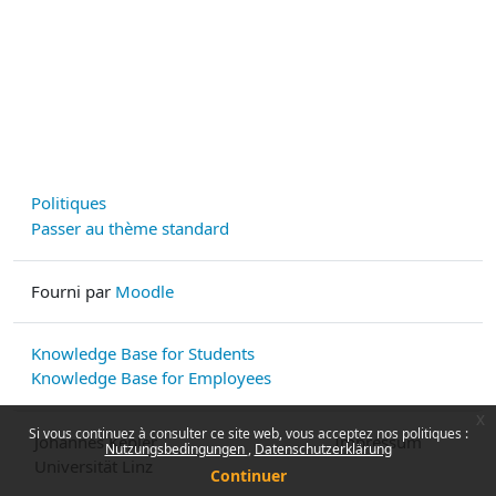
Politiques
Passer au thème standard
Fourni par
Moodle
Knowledge Base for Students
Knowledge Base for Employees
x
Si vous continuez à consulter ce site web, vous acceptez nos politiques :
Johannes Kepler
Impressum
Nutzungsbedingungen
Datenschutzerklärung
Universität Linz
Continuer