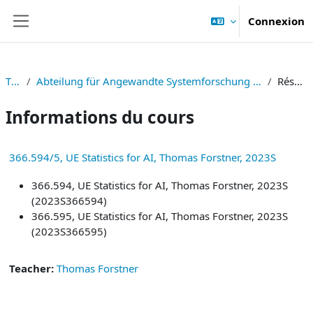
Passer au contenu principal
Connexion
Panneau latéral
TNF
Abteilung für Angewandte Systemforschung und Statistik
Résumé
Informations du cours
366.594/5, UE Statistics for AI, Thomas Forstner, 2023S
366.594, UE Statistics for AI, Thomas Forstner, 2023S
(2023S366594)
366.595, UE Statistics for AI, Thomas Forstner, 2023S
(2023S366595)
Teacher:
Thomas Forstner