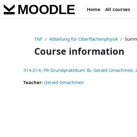
Skip to main content
Home
All courses
TNF
Abteilung für Oberflächenphysik
Summ
Course information
314.014, PR Grundpraktikum Ib, Gerald Gmachmeir,
Teacher:
Gerald Gmachmeir