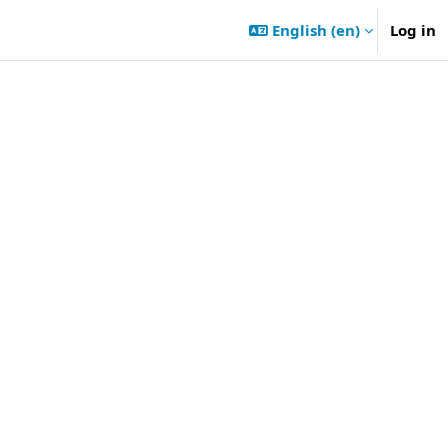
English ‎(en)‎
Log in