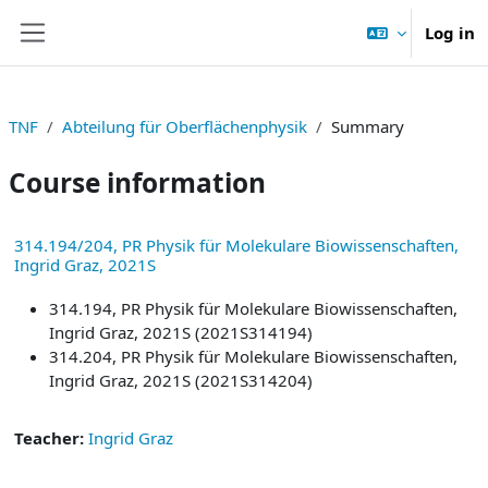
Skip to main content
Log in
Side panel
TNF
Abteilung für Oberflächenphysik
Summary
Course information
314.194/204, PR Physik für Molekulare Biowissenschaften,
Ingrid Graz, 2021S
314.194, PR Physik für Molekulare Biowissenschaften,
Ingrid Graz, 2021S (2021S314194)
314.204, PR Physik für Molekulare Biowissenschaften,
Ingrid Graz, 2021S (2021S314204)
Teacher:
Ingrid Graz