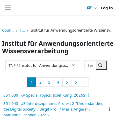
Skip to main content
Log in
Side panel
Courses
TNF
Institut für Anwendungsorientierte Wissensverarbeitung
Institut für Anwendungsorientierte
Wissensverarbeitung
Search cou
Course categories
Search 
Page 1
Page 2
Page 3
Page 4
Page 5
Page 6
Next page
1
2
3
4
5
6
»
351.039, KV Special Topics, Josef Küng, 2026S
351.045, UE Interdisziplinäres Projekt 2 "Understanding
the Digital Society", Birgit Pröll / Maria Angerer /
Marianne Lechner, 2026S