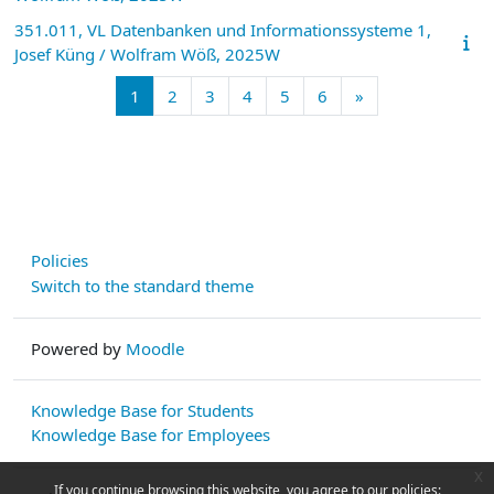
351.011, VL Datenbanken und Informationssysteme 1,
Josef Küng / Wolfram Wöß, 2025W
Page 1
Page 2
Page 3
Page 4
Page 5
Page 6
Next page
1
2
3
4
5
6
»
Policies
Switch to the standard theme
Powered by
Moodle
Knowledge Base for Students
Knowledge Base for Employees
x
If you continue browsing this website, you agree to our policies: