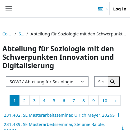
Skip to main content
Log in
Side panel
Courses
SOWI
Abteilung für Soziologie mit den Schwerpunkten Innovation und Digitalisierung
Abteilung für Soziologie mit den
Schwerpunkten Innovation und
Digitalisierung
Search cou
Course categories
Search 
Page 1
Page 2
Page 3
Page 4
Page 5
Page 6
Page 7
Page 8
Page 9
Page 10
Next 
1
2
3
4
5
6
7
8
9
10
»
231.402, SE Masterarbeitsseminar, Ulrich Meyer, 2026S
231.489, SE Masterarbeitsseminar, Stefanie Raible,