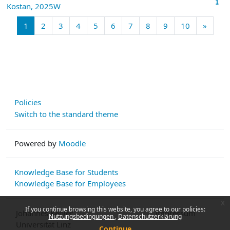
Kostan, 2025W
Page 1
Page 2
Page 3
Page 4
Page 5
Page 6
Page 7
Page 8
Page 9
Page 10
Next 
1
2
3
4
5
6
7
8
9
10
»
Policies
Switch to the standard theme
Powered by
Moodle
Knowledge Base for Students
Knowledge Base for Employees
x
If you continue browsing this website, you agree to our policies:
Johannes Kepler
Impressum
Nutzungsbedingungen
Datenschutzerklärung
Universität Linz
Continue