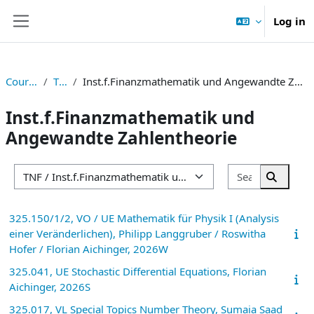
Skip to main content
Log in
Side panel
Courses
TNF
Inst.f.Finanzmathematik und Angewandte Zahlentheorie
Inst.f.Finanzmathematik und
Angewandte Zahlentheorie
Search cou
Course categories
Search 
325.150/1/2, VO / UE Mathematik für Physik I (Analysis
einer Veränderlichen), Philipp Langgruber / Roswitha
Hofer / Florian Aichinger, 2026W
325.041, UE Stochastic Differential Equations, Florian
Aichinger, 2026S
325.017, VL Special Topics Number Theory, Sumaia Saad