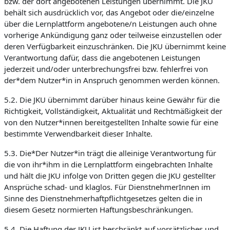
bzw. der dort angebotenen Leistungen übernimmt. Die JKU
behält sich ausdrücklich vor, das Angebot oder die/einzelne
über die Lernplattform angebotene/n Leistungen auch ohne
vorherige Ankündigung ganz oder teilweise einzustellen oder
deren Verfügbarkeit einzuschränken. Die JKU übernimmt keine
Verantwortung dafür, dass die angebotenen Leistungen
jederzeit und/oder unterbrechungsfrei bzw. fehlerfrei von
der*dem Nutzer*in in Anspruch genommen werden können.
5.2. Die JKU übernimmt darüber hinaus keine Gewähr für die
Richtigkeit, Vollständigkeit, Aktualität und Rechtmäßigkeit der
von den Nutzer*innen bereitgestellten Inhalte sowie für eine
bestimmte Verwendbarkeit dieser Inhalte.
5.3. Die*Der Nutzer*in trägt die alleinige Verantwortung für
die von ihr*ihm in die Lernplattform eingebrachten Inhalte
und hält die JKU infolge von Dritten gegen die JKU gestellter
Ansprüche schad- und klaglos. Für DienstnehmerInnen im
Sinne des Dienstnehmerhaftpflichtgesetzes gelten die in
diesem Gesetz normierten Haftungsbeschränkungen.
5.4. Die Haftung der JKU ist beschränkt auf vorsätzliches und