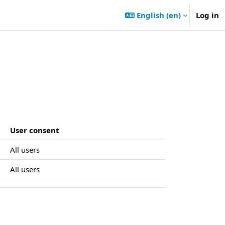
English ‎(en)‎
Log in
User consent
All users
All users