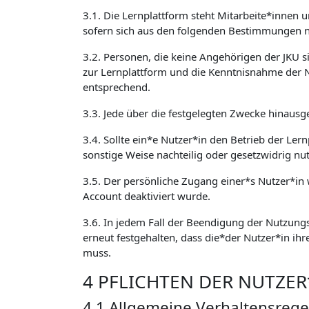
3.1. Die Lernplattform steht Mitarbeite*innen 
sofern sich aus den folgenden Bestimmungen ni
3.2. Personen, die keine Angehörigen der JKU 
zur Lernplattform und die Kenntnisnahme der 
entsprechend.
3.3. Jede über die festgelegten Zwecke hinausg
3.4. Sollte ein*e Nutzer*in den Betrieb der Ler
sonstige Weise nachteilig oder gesetzwidrig nu
3.5. Der persönliche Zugang einer*s Nutzer*in w
Account deaktiviert wurde.
3.6. In jedem Fall der Beendigung der Nutzungs
erneut festgehalten, dass die*der Nutzer*in ihr
muss.
4 PFLICHTEN DER NUTZE
4.1 Allgemeine Verhaltensrege