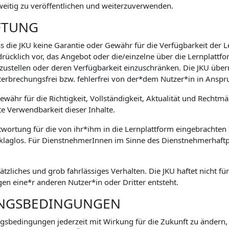
weitig zu veröffentlichen und weiterzuverwenden.
FTUNG
s die JKU keine Garantie oder Gewähr für die Verfügbarkeit der 
drücklich vor, das Angebot oder die/einzelne über die Lernplatt
zustellen oder deren Verfügbarkeit einzuschränken. Die JKU übe
terbrechungsfrei bzw. fehlerfrei von der*dem Nutzer*in in An
währ für die Richtigkeit, Vollständigkeit, Aktualität und Rechtm
te Verwendbarkeit dieser Inhalte.
ntwortung für die von ihr*ihm in die Lernplattform eingebrachten I
 klaglos. Für DienstnehmerInnen im Sinne des Dienstnehmerhaftpf
sätzliches und grob fahrlässiges Verhalten. Die JKU haftet nicht f
n eine*r anderen Nutzer*in oder Dritter entsteht.
UNGSBEDINGUNGEN
ungsbedingungen jederzeit mit Wirkung für die Zukunft zu ändern