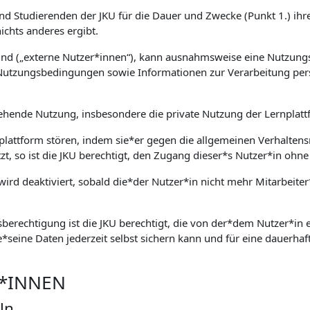
und Studierenden der JKU für die Dauer und Zwecke (Punkt 1.) ihre
chts anderes ergibt.
sind („externe Nutzer*innen“), kann ausnahmsweise eine Nutzung
Nutzungsbedingungen sowie Informationen zur Verarbeitung per
ehende Nutzung, insbesondere die private Nutzung der Lernplattf
nplattform stören, indem sie*er gegen die allgemeinen Verhaltens
tzt, so ist die JKU berechtigt, den Zugang dieser*s Nutzer*in o
ird deaktiviert, sobald die*der Nutzer*in nicht mehr Mitarbeiter
berechtigung ist die JKU berechtigt, die von der*dem Nutzer*in ei
e*seine Daten jederzeit selbst sichern kann und für eine dauerhaft
R*INNEN
ln