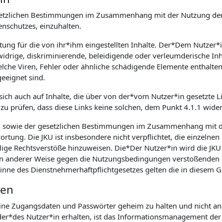
 gesetzlichen Bestimmungen im Zusammenhang mit der Nutzung der
schutzes, einzuhalten.
rtung für die von ihr*ihm eingestellten Inhalte. Der*Dem Nutzer*
idrige, diskriminierende, beleidigende oder verleumderische Inh
he Viren, Fehler oder ähnliche schädigende Elemente enthalten, is
eeignet sind.
 sich auch auf Inhalte, die über von der*vom Nutzer*in gesetzte Li
zu prüfen, dass diese Links keine solchen, dem Punkt 4.1.1 wide
n sowie der gesetzlichen Bestimmungen im Zusammenhang mit d
rtung. Die JKU ist insbesondere nicht verpflichtet, die einzelnen
lige Rechtsverstöße hinzuweisen. Die*Der Nutzer*in wird die JKU 
. in anderer Weise gegen die Nutzungsbedingungen verstoßenden 
Sinne des Dienstnehmerhaftpflichtgesetzes gelten die in diesem
ten
seine Zugangsdaten und Passwörter geheim zu halten und nicht an 
r*des Nutzer*in erhalten, ist das Informationsmanagement der J