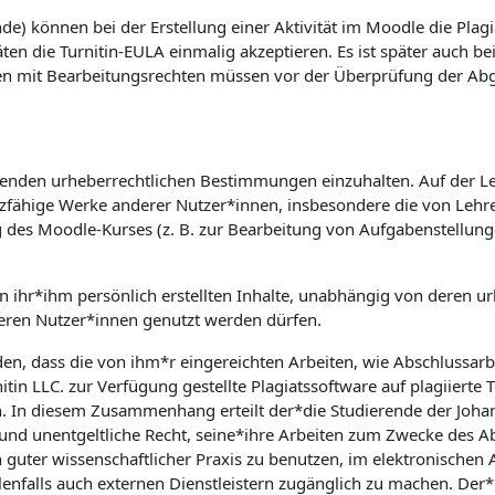
e) können bei der Erstellung einer Aktivität im Moodle die Plagi
äten die Turnitin-EULA einmalig akzeptieren. Es ist später auch b
en mit Bearbeitungsrechten müssen vor der Überprüfung der Abgab
geltenden urheberrechtlichen Bestimmungen einzuhalten. Auf der L
utzfähige Werke anderer Nutzer*innen, insbesondere die von Lehre
g des Moodle-Kurses (z. B. zur Bearbeitung von Aufgabenstellun
on ihr*ihm persönlich erstellten Inhalte, unabhängig von deren ur
ren Nutzer*innen genutzt werden dürfen.
den, dass die von ihm*r eingereichten Arbeiten, wie Abschlussar
tin LLC. zur Verfügung gestellte Plagiatssoftware auf plagiierte 
n. In diesem Zusammenhang erteilt der*die Studierende der Johann
e und unentgeltliche Recht, seine*ihre Arbeiten zum Zwecke des 
 guter wissenschaftlicher Praxis zu benutzen, im elektronische
nfalls auch externen Dienstleistern zugänglich zu machen. Der*