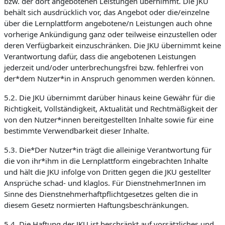
bzw. der dort angebotenen Leistungen übernimmt. Die JKU
behält sich ausdrücklich vor, das Angebot oder die/einzelne
über die Lernplattform angebotene/n Leistungen auch ohne
vorherige Ankündigung ganz oder teilweise einzustellen oder
deren Verfügbarkeit einzuschränken. Die JKU übernimmt keine
Verantwortung dafür, dass die angebotenen Leistungen
jederzeit und/oder unterbrechungsfrei bzw. fehlerfrei von
der*dem Nutzer*in in Anspruch genommen werden können.
5.2. Die JKU übernimmt darüber hinaus keine Gewähr für die
Richtigkeit, Vollständigkeit, Aktualität und Rechtmäßigkeit der
von den Nutzer*innen bereitgestellten Inhalte sowie für eine
bestimmte Verwendbarkeit dieser Inhalte.
5.3. Die*Der Nutzer*in trägt die alleinige Verantwortung für
die von ihr*ihm in die Lernplattform eingebrachten Inhalte
und hält die JKU infolge von Dritten gegen die JKU gestellter
Ansprüche schad- und klaglos. Für DienstnehmerInnen im
Sinne des Dienstnehmerhaftpflichtgesetzes gelten die in
diesem Gesetz normierten Haftungsbeschränkungen.
5.4. Die Haftung der JKU ist beschränkt auf vorsätzliches und