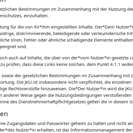
 gesetzlichen Bestimmungen im Zusammenhang mit der Nutzung der
schutzes, einzuhalten.
rtung für die von ihr*ihm eingestellten Inhalte. Der*Dem Nutzer*
idrige, diskriminierende, beleidigende oder verleumderische Inh
he Viren, Fehler oder ähnliche schädigende Elemente enthalten, is
eeignet sind.
 sich auch auf Inhalte, die über von der*vom Nutzer*in gesetzte Li
zu prüfen, dass diese Links keine solchen, dem Punkt 4.1.1 wide
n sowie der gesetzlichen Bestimmungen im Zusammenhang mit d
rtung. Die JKU ist insbesondere nicht verpflichtet, die einzelnen
lige Rechtsverstöße hinzuweisen. Die*Der Nutzer*in wird die JKU 
. in anderer Weise gegen die Nutzungsbedingungen verstoßenden 
Sinne des Dienstnehmerhaftpflichtgesetzes gelten die in diesem
ten
seine Zugangsdaten und Passwörter geheim zu halten und nicht an 
r*des Nutzer*in erhalten, ist das Informationsmanagement der J