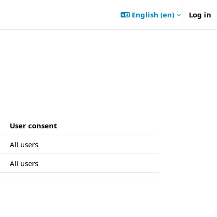
English ‎(en)‎
Log in
User consent
All users
All users