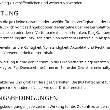
weitig zu veröffentlichen und weiterzuverwenden.
FTUNG
s die JKU keine Garantie oder Gewähr für die Verfügbarkeit der 
drücklich vor, das Angebot oder die/einzelne über die Lernplatt
zustellen oder deren Verfügbarkeit einzuschränken. Die JKU übe
terbrechungsfrei bzw. fehlerfrei von der*dem Nutzer*in in An
währ für die Richtigkeit, Vollständigkeit, Aktualität und Rechtm
te Verwendbarkeit dieser Inhalte.
ntwortung für die von ihr*ihm in die Lernplattform eingebrachten I
 klaglos. Für DienstnehmerInnen im Sinne des Dienstnehmerhaftpf
sätzliches und grob fahrlässiges Verhalten. Die JKU haftet nicht f
n eine*r anderen Nutzer*in oder Dritter entsteht.
UNGSBEDINGUNGEN
ungsbedingungen jederzeit mit Wirkung für die Zukunft zu ändern