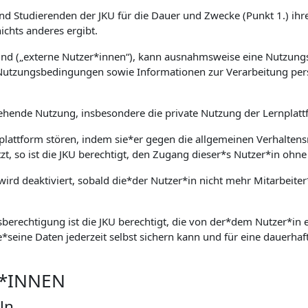
und Studierenden der JKU für die Dauer und Zwecke (Punkt 1.) ihre
chts anderes ergibt.
sind („externe Nutzer*innen“), kann ausnahmsweise eine Nutzung
Nutzungsbedingungen sowie Informationen zur Verarbeitung per
ehende Nutzung, insbesondere die private Nutzung der Lernplattf
nplattform stören, indem sie*er gegen die allgemeinen Verhaltens
tzt, so ist die JKU berechtigt, den Zugang dieser*s Nutzer*in o
ird deaktiviert, sobald die*der Nutzer*in nicht mehr Mitarbeiter
berechtigung ist die JKU berechtigt, die von der*dem Nutzer*in ei
e*seine Daten jederzeit selbst sichern kann und für eine dauerhaft
R*INNEN
ln