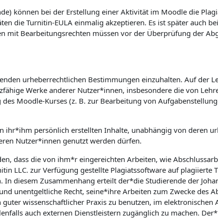
e) können bei der Erstellung einer Aktivität im Moodle die Plagi
äten die Turnitin-EULA einmalig akzeptieren. Es ist später auch b
en mit Bearbeitungsrechten müssen vor der Überprüfung der Abgab
geltenden urheberrechtlichen Bestimmungen einzuhalten. Auf der L
utzfähige Werke anderer Nutzer*innen, insbesondere die von Lehre
g des Moodle-Kurses (z. B. zur Bearbeitung von Aufgabenstellun
on ihr*ihm persönlich erstellten Inhalte, unabhängig von deren ur
ren Nutzer*innen genutzt werden dürfen.
den, dass die von ihm*r eingereichten Arbeiten, wie Abschlussar
tin LLC. zur Verfügung gestellte Plagiatssoftware auf plagiierte 
n. In diesem Zusammenhang erteilt der*die Studierende der Johann
e und unentgeltliche Recht, seine*ihre Arbeiten zum Zwecke des 
 guter wissenschaftlicher Praxis zu benutzen, im elektronische
nfalls auch externen Dienstleistern zugänglich zu machen. Der*