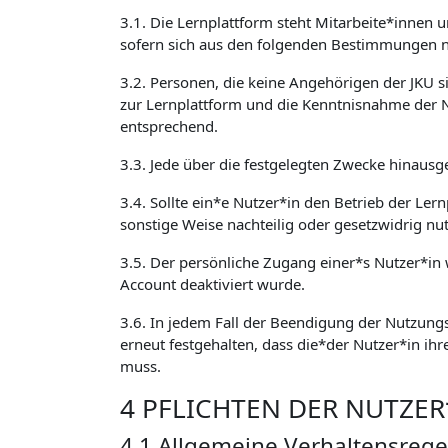
3.1. Die Lernplattform steht Mitarbeite*innen 
sofern sich aus den folgenden Bestimmungen ni
3.2. Personen, die keine Angehörigen der JKU 
zur Lernplattform und die Kenntnisnahme der 
entsprechend.
3.3. Jede über die festgelegten Zwecke hinausg
3.4. Sollte ein*e Nutzer*in den Betrieb der Ler
sonstige Weise nachteilig oder gesetzwidrig nu
3.5. Der persönliche Zugang einer*s Nutzer*in w
Account deaktiviert wurde.
3.6. In jedem Fall der Beendigung der Nutzungs
erneut festgehalten, dass die*der Nutzer*in ihr
muss.
4 PFLICHTEN DER NUTZE
4.1 Allgemeine Verhaltensrege