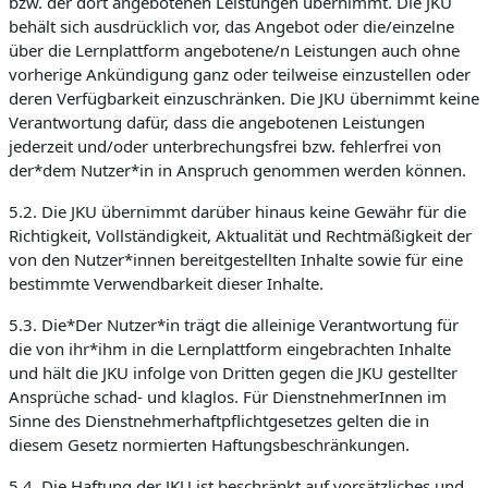
bzw. der dort angebotenen Leistungen übernimmt. Die JKU
behält sich ausdrücklich vor, das Angebot oder die/einzelne
über die Lernplattform angebotene/n Leistungen auch ohne
vorherige Ankündigung ganz oder teilweise einzustellen oder
deren Verfügbarkeit einzuschränken. Die JKU übernimmt keine
Verantwortung dafür, dass die angebotenen Leistungen
jederzeit und/oder unterbrechungsfrei bzw. fehlerfrei von
der*dem Nutzer*in in Anspruch genommen werden können.
5.2. Die JKU übernimmt darüber hinaus keine Gewähr für die
Richtigkeit, Vollständigkeit, Aktualität und Rechtmäßigkeit der
von den Nutzer*innen bereitgestellten Inhalte sowie für eine
bestimmte Verwendbarkeit dieser Inhalte.
5.3. Die*Der Nutzer*in trägt die alleinige Verantwortung für
die von ihr*ihm in die Lernplattform eingebrachten Inhalte
und hält die JKU infolge von Dritten gegen die JKU gestellter
Ansprüche schad- und klaglos. Für DienstnehmerInnen im
Sinne des Dienstnehmerhaftpflichtgesetzes gelten die in
diesem Gesetz normierten Haftungsbeschränkungen.
5.4. Die Haftung der JKU ist beschränkt auf vorsätzliches und