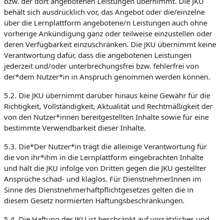
bzw. der dort angebotenen Leistungen übernimmt. Die JKU
behält sich ausdrücklich vor, das Angebot oder die/einzelne
über die Lernplattform angebotene/n Leistungen auch ohne
vorherige Ankündigung ganz oder teilweise einzustellen oder
deren Verfügbarkeit einzuschränken. Die JKU übernimmt keine
Verantwortung dafür, dass die angebotenen Leistungen
jederzeit und/oder unterbrechungsfrei bzw. fehlerfrei von
der*dem Nutzer*in in Anspruch genommen werden können.
5.2. Die JKU übernimmt darüber hinaus keine Gewähr für die
Richtigkeit, Vollständigkeit, Aktualität und Rechtmäßigkeit der
von den Nutzer*innen bereitgestellten Inhalte sowie für eine
bestimmte Verwendbarkeit dieser Inhalte.
5.3. Die*Der Nutzer*in trägt die alleinige Verantwortung für
die von ihr*ihm in die Lernplattform eingebrachten Inhalte
und hält die JKU infolge von Dritten gegen die JKU gestellter
Ansprüche schad- und klaglos. Für DienstnehmerInnen im
Sinne des Dienstnehmerhaftpflichtgesetzes gelten die in
diesem Gesetz normierten Haftungsbeschränkungen.
5.4. Die Haftung der JKU ist beschränkt auf vorsätzliches und