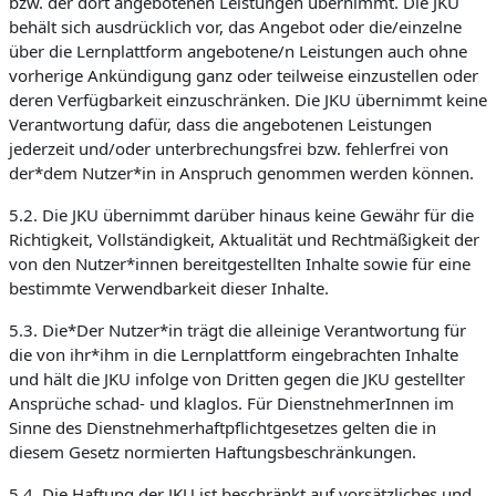
bzw. der dort angebotenen Leistungen übernimmt. Die JKU
behält sich ausdrücklich vor, das Angebot oder die/einzelne
über die Lernplattform angebotene/n Leistungen auch ohne
vorherige Ankündigung ganz oder teilweise einzustellen oder
deren Verfügbarkeit einzuschränken. Die JKU übernimmt keine
Verantwortung dafür, dass die angebotenen Leistungen
jederzeit und/oder unterbrechungsfrei bzw. fehlerfrei von
der*dem Nutzer*in in Anspruch genommen werden können.
5.2. Die JKU übernimmt darüber hinaus keine Gewähr für die
Richtigkeit, Vollständigkeit, Aktualität und Rechtmäßigkeit der
von den Nutzer*innen bereitgestellten Inhalte sowie für eine
bestimmte Verwendbarkeit dieser Inhalte.
5.3. Die*Der Nutzer*in trägt die alleinige Verantwortung für
die von ihr*ihm in die Lernplattform eingebrachten Inhalte
und hält die JKU infolge von Dritten gegen die JKU gestellter
Ansprüche schad- und klaglos. Für DienstnehmerInnen im
Sinne des Dienstnehmerhaftpflichtgesetzes gelten die in
diesem Gesetz normierten Haftungsbeschränkungen.
5.4. Die Haftung der JKU ist beschränkt auf vorsätzliches und