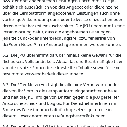
bzw. der dort angebotenen Leistungen übernimmt. Die JKU
behält sich ausdrücklich vor, das Angebot oder die/einzelne
über die Lernplattform angebotene/n Leistungen auch ohne
vorherige Ankündigung ganz oder teilweise einzustellen oder
deren Verfügbarkeit einzuschränken. Die JKU übernimmt keine
Verantwortung dafür, dass die angebotenen Leistungen
jederzeit und/oder unterbrechungsfrei bzw. fehlerfrei von
der*dem Nutzer*in in Anspruch genommen werden können.
5.2. Die JKU übernimmt darüber hinaus keine Gewähr für die
Richtigkeit, Vollständigkeit, Aktualität und Rechtmäßigkeit der
von den Nutzer*innen bereitgestellten Inhalte sowie für eine
bestimmte Verwendbarkeit dieser Inhalte.
5.3. Die*Der Nutzer*in trägt die alleinige Verantwortung für
die von ihr*ihm in die Lernplattform eingebrachten Inhalte
und hält die JKU infolge von Dritten gegen die JKU gestellter
Ansprüche schad- und klaglos. Für DienstnehmerInnen im
Sinne des Dienstnehmerhaftpflichtgesetzes gelten die in
diesem Gesetz normierten Haftungsbeschränkungen.
5.4. Die Haftung der JKU ist beschränkt auf vorsätzliches und