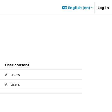
English ‎(en)‎
Log in
User consent
All users
All users