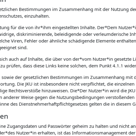
 gesetzlichen Bestimmungen im Zusammenhang mit der Nutzung der
schutzes, einzuhalten.
rtung für die von ihr*ihm eingestellten Inhalte. Der*Dem Nutzer*
idrige, diskriminierende, beleidigende oder verleumderische Inh
he Viren, Fehler oder ähnliche schädigende Elemente enthalten, is
eeignet sind.
 sich auch auf Inhalte, die über von der*vom Nutzer*in gesetzte Li
zu prüfen, dass diese Links keine solchen, dem Punkt 4.1.1 wide
n sowie der gesetzlichen Bestimmungen im Zusammenhang mit d
rtung. Die JKU ist insbesondere nicht verpflichtet, die einzelnen
lige Rechtsverstöße hinzuweisen. Die*Der Nutzer*in wird die JKU 
. in anderer Weise gegen die Nutzungsbedingungen verstoßenden 
Sinne des Dienstnehmerhaftpflichtgesetzes gelten die in diesem
ten
seine Zugangsdaten und Passwörter geheim zu halten und nicht an 
r*des Nutzer*in erhalten, ist das Informationsmanagement der J