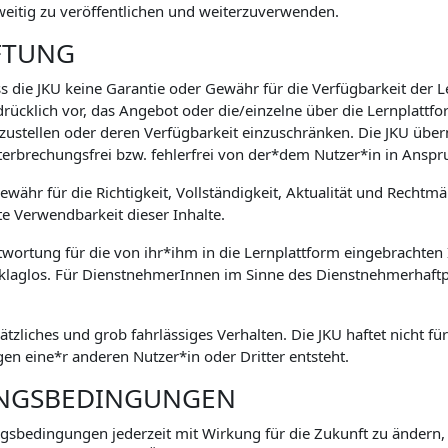
weitig zu veröffentlichen und weiterzuverwenden.
FTUNG
s die JKU keine Garantie oder Gewähr für die Verfügbarkeit der 
drücklich vor, das Angebot oder die/einzelne über die Lernplatt
zustellen oder deren Verfügbarkeit einzuschränken. Die JKU übe
terbrechungsfrei bzw. fehlerfrei von der*dem Nutzer*in in An
währ für die Richtigkeit, Vollständigkeit, Aktualität und Rechtm
te Verwendbarkeit dieser Inhalte.
ntwortung für die von ihr*ihm in die Lernplattform eingebrachten I
 klaglos. Für DienstnehmerInnen im Sinne des Dienstnehmerhaftpf
sätzliches und grob fahrlässiges Verhalten. Die JKU haftet nicht f
n eine*r anderen Nutzer*in oder Dritter entsteht.
UNGSBEDINGUNGEN
ungsbedingungen jederzeit mit Wirkung für die Zukunft zu ändern