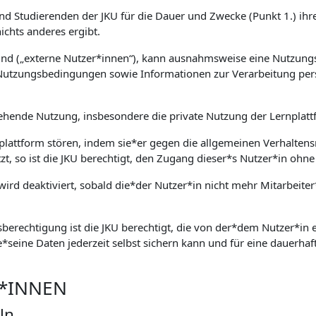
und Studierenden der JKU für die Dauer und Zwecke (Punkt 1.) ihre
chts anderes ergibt.
sind („externe Nutzer*innen“), kann ausnahmsweise eine Nutzung
Nutzungsbedingungen sowie Informationen zur Verarbeitung per
ehende Nutzung, insbesondere die private Nutzung der Lernplattf
nplattform stören, indem sie*er gegen die allgemeinen Verhaltens
tzt, so ist die JKU berechtigt, den Zugang dieser*s Nutzer*in o
ird deaktiviert, sobald die*der Nutzer*in nicht mehr Mitarbeiter
berechtigung ist die JKU berechtigt, die von der*dem Nutzer*in ei
e*seine Daten jederzeit selbst sichern kann und für eine dauerhaft
R*INNEN
ln