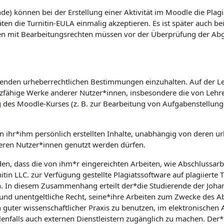
e) können bei der Erstellung einer Aktivität im Moodle die Plagi
äten die Turnitin-EULA einmalig akzeptieren. Es ist später auch b
en mit Bearbeitungsrechten müssen vor der Überprüfung der Abgab
geltenden urheberrechtlichen Bestimmungen einzuhalten. Auf der L
utzfähige Werke anderer Nutzer*innen, insbesondere die von Lehre
g des Moodle-Kurses (z. B. zur Bearbeitung von Aufgabenstellun
on ihr*ihm persönlich erstellten Inhalte, unabhängig von deren ur
ren Nutzer*innen genutzt werden dürfen.
den, dass die von ihm*r eingereichten Arbeiten, wie Abschlussar
tin LLC. zur Verfügung gestellte Plagiatssoftware auf plagiierte 
n. In diesem Zusammenhang erteilt der*die Studierende der Johann
e und unentgeltliche Recht, seine*ihre Arbeiten zum Zwecke des 
 guter wissenschaftlicher Praxis zu benutzen, im elektronische
nfalls auch externen Dienstleistern zugänglich zu machen. Der*