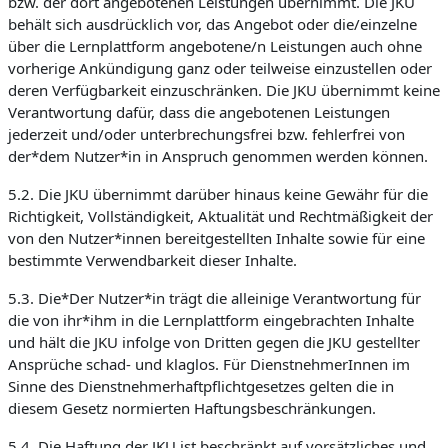
bzw. der dort angebotenen Leistungen übernimmt. Die JKU
behält sich ausdrücklich vor, das Angebot oder die/einzelne
über die Lernplattform angebotene/n Leistungen auch ohne
vorherige Ankündigung ganz oder teilweise einzustellen oder
deren Verfügbarkeit einzuschränken. Die JKU übernimmt keine
Verantwortung dafür, dass die angebotenen Leistungen
jederzeit und/oder unterbrechungsfrei bzw. fehlerfrei von
der*dem Nutzer*in in Anspruch genommen werden können.
5.2. Die JKU übernimmt darüber hinaus keine Gewähr für die
Richtigkeit, Vollständigkeit, Aktualität und Rechtmäßigkeit der
von den Nutzer*innen bereitgestellten Inhalte sowie für eine
bestimmte Verwendbarkeit dieser Inhalte.
5.3. Die*Der Nutzer*in trägt die alleinige Verantwortung für
die von ihr*ihm in die Lernplattform eingebrachten Inhalte
und hält die JKU infolge von Dritten gegen die JKU gestellter
Ansprüche schad- und klaglos. Für DienstnehmerInnen im
Sinne des Dienstnehmerhaftpflichtgesetzes gelten die in
diesem Gesetz normierten Haftungsbeschränkungen.
5.4. Die Haftung der JKU ist beschränkt auf vorsätzliches und