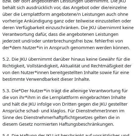
bzw. der dort angebotenen Leistungen übernimmt. Die JKU
behält sich ausdrücklich vor, das Angebot oder die/einzelne
über die Lernplattform angebotene/n Leistungen auch ohne
vorherige Ankündigung ganz oder teilweise einzustellen oder
deren Verfügbarkeit einzuschränken. Die JKU übernimmt keine
Verantwortung dafür, dass die angebotenen Leistungen
jederzeit und/oder unterbrechungsfrei bzw. fehlerfrei von
der*dem Nutzer*in in Anspruch genommen werden können.
5.2. Die JKU übernimmt darüber hinaus keine Gewähr für die
Richtigkeit, Vollständigkeit, Aktualität und Rechtmäßigkeit der
von den Nutzer*innen bereitgestellten Inhalte sowie für eine
bestimmte Verwendbarkeit dieser Inhalte.
5.3. Die*Der Nutzer*in trägt die alleinige Verantwortung für
die von ihr*ihm in die Lernplattform eingebrachten Inhalte
und hält die JKU infolge von Dritten gegen die JKU gestellter
Ansprüche schad- und klaglos. Für DienstnehmerInnen im
Sinne des Dienstnehmerhaftpflichtgesetzes gelten die in
diesem Gesetz normierten Haftungsbeschränkungen.
5.4. Die Haftung der JKU ist beschränkt auf vorsätzliches und