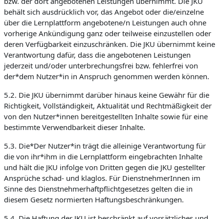
bzw. der dort angebotenen Leistungen übernimmt. Die JKU
behält sich ausdrücklich vor, das Angebot oder die/einzelne
über die Lernplattform angebotene/n Leistungen auch ohne
vorherige Ankündigung ganz oder teilweise einzustellen oder
deren Verfügbarkeit einzuschränken. Die JKU übernimmt keine
Verantwortung dafür, dass die angebotenen Leistungen
jederzeit und/oder unterbrechungsfrei bzw. fehlerfrei von
der*dem Nutzer*in in Anspruch genommen werden können.
5.2. Die JKU übernimmt darüber hinaus keine Gewähr für die
Richtigkeit, Vollständigkeit, Aktualität und Rechtmäßigkeit der
von den Nutzer*innen bereitgestellten Inhalte sowie für eine
bestimmte Verwendbarkeit dieser Inhalte.
5.3. Die*Der Nutzer*in trägt die alleinige Verantwortung für
die von ihr*ihm in die Lernplattform eingebrachten Inhalte
und hält die JKU infolge von Dritten gegen die JKU gestellter
Ansprüche schad- und klaglos. Für DienstnehmerInnen im
Sinne des Dienstnehmerhaftpflichtgesetzes gelten die in
diesem Gesetz normierten Haftungsbeschränkungen.
5.4. Die Haftung der JKU ist beschränkt auf vorsätzliches und