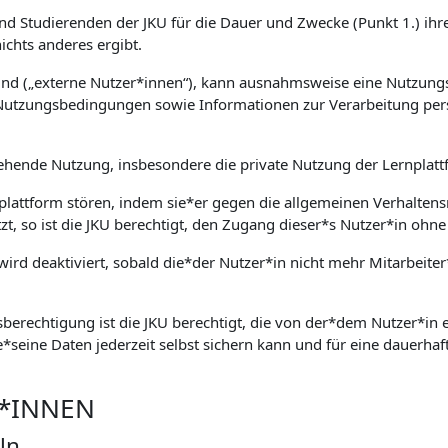
und Studierenden der JKU für die Dauer und Zwecke (Punkt 1.) ihre
chts anderes ergibt.
sind („externe Nutzer*innen“), kann ausnahmsweise eine Nutzung
Nutzungsbedingungen sowie Informationen zur Verarbeitung per
ehende Nutzung, insbesondere die private Nutzung der Lernplattf
nplattform stören, indem sie*er gegen die allgemeinen Verhaltens
tzt, so ist die JKU berechtigt, den Zugang dieser*s Nutzer*in o
ird deaktiviert, sobald die*der Nutzer*in nicht mehr Mitarbeiter
berechtigung ist die JKU berechtigt, die von der*dem Nutzer*in ei
e*seine Daten jederzeit selbst sichern kann und für eine dauerhaft
R*INNEN
ln