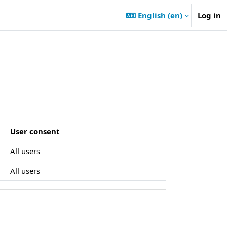
English ‎(en)‎
Log in
User consent
All users
All users