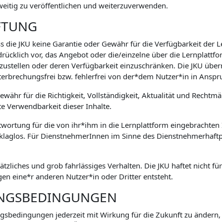
weitig zu veröffentlichen und weiterzuverwenden.
FTUNG
s die JKU keine Garantie oder Gewähr für die Verfügbarkeit der 
drücklich vor, das Angebot oder die/einzelne über die Lernplatt
zustellen oder deren Verfügbarkeit einzuschränken. Die JKU übe
terbrechungsfrei bzw. fehlerfrei von der*dem Nutzer*in in An
währ für die Richtigkeit, Vollständigkeit, Aktualität und Rechtm
te Verwendbarkeit dieser Inhalte.
ntwortung für die von ihr*ihm in die Lernplattform eingebrachten I
 klaglos. Für DienstnehmerInnen im Sinne des Dienstnehmerhaftpf
sätzliches und grob fahrlässiges Verhalten. Die JKU haftet nicht f
n eine*r anderen Nutzer*in oder Dritter entsteht.
UNGSBEDINGUNGEN
ungsbedingungen jederzeit mit Wirkung für die Zukunft zu ändern