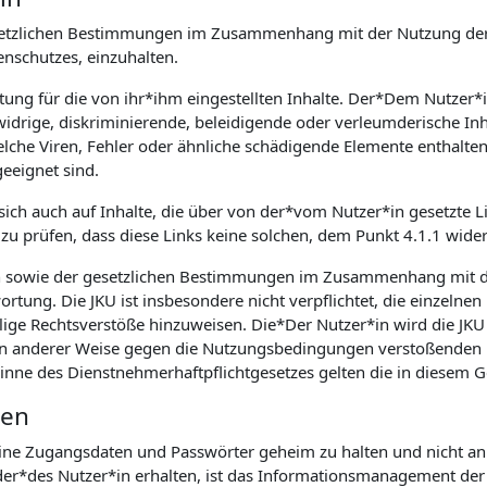
 gesetzlichen Bestimmungen im Zusammenhang mit der Nutzung der
schutzes, einzuhalten.
rtung für die von ihr*ihm eingestellten Inhalte. Der*Dem Nutzer*
idrige, diskriminierende, beleidigende oder verleumderische Inh
he Viren, Fehler oder ähnliche schädigende Elemente enthalten, is
eeignet sind.
 sich auch auf Inhalte, die über von der*vom Nutzer*in gesetzte Li
zu prüfen, dass diese Links keine solchen, dem Punkt 4.1.1 wide
n sowie der gesetzlichen Bestimmungen im Zusammenhang mit d
rtung. Die JKU ist insbesondere nicht verpflichtet, die einzelnen
lige Rechtsverstöße hinzuweisen. Die*Der Nutzer*in wird die JKU 
. in anderer Weise gegen die Nutzungsbedingungen verstoßenden 
Sinne des Dienstnehmerhaftpflichtgesetzes gelten die in diesem
ten
seine Zugangsdaten und Passwörter geheim zu halten und nicht an 
r*des Nutzer*in erhalten, ist das Informationsmanagement der J