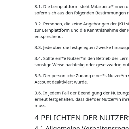
3.1. Die Lernplattform steht Mitarbeite*innen 
sofern sich aus den folgenden Bestimmungen ni
3.2. Personen, die keine Angehörigen der JKU 
zur Lernplattform und die Kenntnisnahme der 
entsprechend.
3.3. Jede über die festgelegten Zwecke hinausg
3.4. Sollte ein*e Nutzer*in den Betrieb der Ler
sonstige Weise nachteilig oder gesetzwidrig nu
3.5. Der persönliche Zugang einer*s Nutzer*in w
Account deaktiviert wurde.
3.6. In jedem Fall der Beendigung der Nutzungs
erneut festgehalten, dass die*der Nutzer*in ihr
muss.
4 PFLICHTEN DER NUTZE
4.1 Allgemeine Verhaltensrege