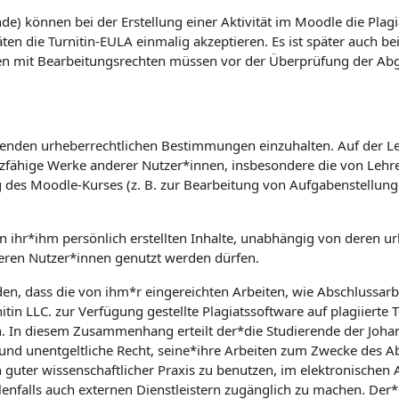
e) können bei der Erstellung einer Aktivität im Moodle die Plagi
äten die Turnitin-EULA einmalig akzeptieren. Es ist später auch b
en mit Bearbeitungsrechten müssen vor der Überprüfung der Abgab
geltenden urheberrechtlichen Bestimmungen einzuhalten. Auf der L
utzfähige Werke anderer Nutzer*innen, insbesondere die von Lehre
g des Moodle-Kurses (z. B. zur Bearbeitung von Aufgabenstellun
on ihr*ihm persönlich erstellten Inhalte, unabhängig von deren ur
ren Nutzer*innen genutzt werden dürfen.
den, dass die von ihm*r eingereichten Arbeiten, wie Abschlussar
tin LLC. zur Verfügung gestellte Plagiatssoftware auf plagiierte 
n. In diesem Zusammenhang erteilt der*die Studierende der Johann
e und unentgeltliche Recht, seine*ihre Arbeiten zum Zwecke des 
 guter wissenschaftlicher Praxis zu benutzen, im elektronische
nfalls auch externen Dienstleistern zugänglich zu machen. Der*