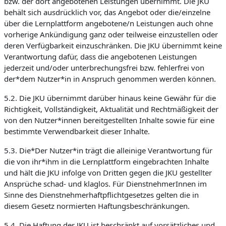
bzw. der dort angebotenen Leistungen übernimmt. Die JKU
behält sich ausdrücklich vor, das Angebot oder die/einzelne
über die Lernplattform angebotene/n Leistungen auch ohne
vorherige Ankündigung ganz oder teilweise einzustellen oder
deren Verfügbarkeit einzuschränken. Die JKU übernimmt keine
Verantwortung dafür, dass die angebotenen Leistungen
jederzeit und/oder unterbrechungsfrei bzw. fehlerfrei von
der*dem Nutzer*in in Anspruch genommen werden können.
5.2. Die JKU übernimmt darüber hinaus keine Gewähr für die
Richtigkeit, Vollständigkeit, Aktualität und Rechtmäßigkeit der
von den Nutzer*innen bereitgestellten Inhalte sowie für eine
bestimmte Verwendbarkeit dieser Inhalte.
5.3. Die*Der Nutzer*in trägt die alleinige Verantwortung für
die von ihr*ihm in die Lernplattform eingebrachten Inhalte
und hält die JKU infolge von Dritten gegen die JKU gestellter
Ansprüche schad- und klaglos. Für DienstnehmerInnen im
Sinne des Dienstnehmerhaftpflichtgesetzes gelten die in
diesem Gesetz normierten Haftungsbeschränkungen.
5.4. Die Haftung der JKU ist beschränkt auf vorsätzliches und