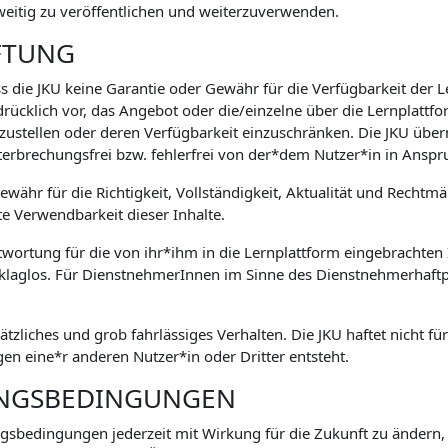
weitig zu veröffentlichen und weiterzuverwenden.
FTUNG
s die JKU keine Garantie oder Gewähr für die Verfügbarkeit der 
drücklich vor, das Angebot oder die/einzelne über die Lernplatt
zustellen oder deren Verfügbarkeit einzuschränken. Die JKU übe
terbrechungsfrei bzw. fehlerfrei von der*dem Nutzer*in in An
währ für die Richtigkeit, Vollständigkeit, Aktualität und Rechtm
te Verwendbarkeit dieser Inhalte.
ntwortung für die von ihr*ihm in die Lernplattform eingebrachten I
 klaglos. Für DienstnehmerInnen im Sinne des Dienstnehmerhaftpf
sätzliches und grob fahrlässiges Verhalten. Die JKU haftet nicht f
n eine*r anderen Nutzer*in oder Dritter entsteht.
UNGSBEDINGUNGEN
ungsbedingungen jederzeit mit Wirkung für die Zukunft zu ändern