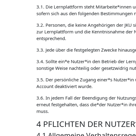
3.1. Die Lernplattform steht Mitarbeite*innen 
sofern sich aus den folgenden Bestimmungen ni
3.2. Personen, die keine Angehörigen der JKU 
zur Lernplattform und die Kenntnisnahme der 
entsprechend.
3.3. Jede über die festgelegten Zwecke hinausg
3.4. Sollte ein*e Nutzer*in den Betrieb der Ler
sonstige Weise nachteilig oder gesetzwidrig nu
3.5. Der persönliche Zugang einer*s Nutzer*in w
Account deaktiviert wurde.
3.6. In jedem Fall der Beendigung der Nutzungs
erneut festgehalten, dass die*der Nutzer*in ihr
muss.
4 PFLICHTEN DER NUTZE
4.1 Allgemeine Verhaltensrege