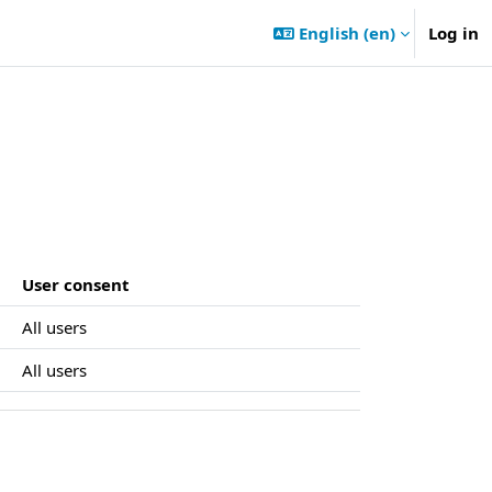
English ‎(en)‎
Log in
User consent
All users
All users