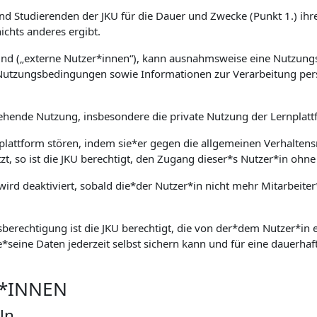
und Studierenden der JKU für die Dauer und Zwecke (Punkt 1.) ihre
chts anderes ergibt.
sind („externe Nutzer*innen“), kann ausnahmsweise eine Nutzung
Nutzungsbedingungen sowie Informationen zur Verarbeitung per
ehende Nutzung, insbesondere die private Nutzung der Lernplattf
nplattform stören, indem sie*er gegen die allgemeinen Verhaltens
tzt, so ist die JKU berechtigt, den Zugang dieser*s Nutzer*in o
ird deaktiviert, sobald die*der Nutzer*in nicht mehr Mitarbeiter
berechtigung ist die JKU berechtigt, die von der*dem Nutzer*in ei
e*seine Daten jederzeit selbst sichern kann und für eine dauerhaft
R*INNEN
ln