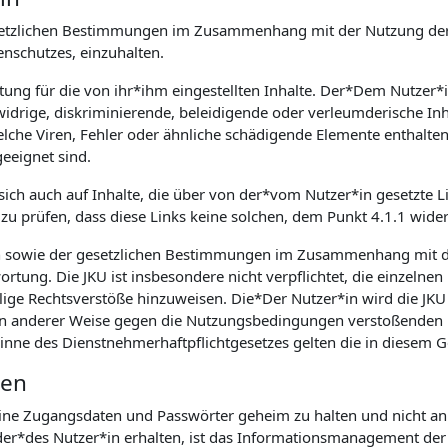
 gesetzlichen Bestimmungen im Zusammenhang mit der Nutzung der
schutzes, einzuhalten.
rtung für die von ihr*ihm eingestellten Inhalte. Der*Dem Nutzer*
idrige, diskriminierende, beleidigende oder verleumderische Inh
he Viren, Fehler oder ähnliche schädigende Elemente enthalten, is
eeignet sind.
 sich auch auf Inhalte, die über von der*vom Nutzer*in gesetzte Li
zu prüfen, dass diese Links keine solchen, dem Punkt 4.1.1 wide
n sowie der gesetzlichen Bestimmungen im Zusammenhang mit d
rtung. Die JKU ist insbesondere nicht verpflichtet, die einzelnen
lige Rechtsverstöße hinzuweisen. Die*Der Nutzer*in wird die JKU 
. in anderer Weise gegen die Nutzungsbedingungen verstoßenden 
Sinne des Dienstnehmerhaftpflichtgesetzes gelten die in diesem
ten
seine Zugangsdaten und Passwörter geheim zu halten und nicht an 
r*des Nutzer*in erhalten, ist das Informationsmanagement der J