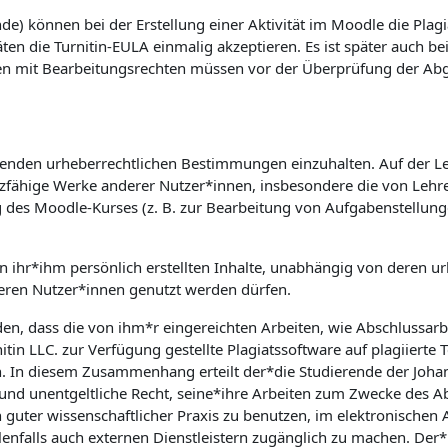
e) können bei der Erstellung einer Aktivität im Moodle die Plagi
äten die Turnitin-EULA einmalig akzeptieren. Es ist später auch b
en mit Bearbeitungsrechten müssen vor der Überprüfung der Abgab
geltenden urheberrechtlichen Bestimmungen einzuhalten. Auf der L
utzfähige Werke anderer Nutzer*innen, insbesondere die von Lehre
g des Moodle-Kurses (z. B. zur Bearbeitung von Aufgabenstellun
on ihr*ihm persönlich erstellten Inhalte, unabhängig von deren ur
ren Nutzer*innen genutzt werden dürfen.
den, dass die von ihm*r eingereichten Arbeiten, wie Abschlussar
tin LLC. zur Verfügung gestellte Plagiatssoftware auf plagiierte 
n. In diesem Zusammenhang erteilt der*die Studierende der Johann
e und unentgeltliche Recht, seine*ihre Arbeiten zum Zwecke des 
 guter wissenschaftlicher Praxis zu benutzen, im elektronische
nfalls auch externen Dienstleistern zugänglich zu machen. Der*