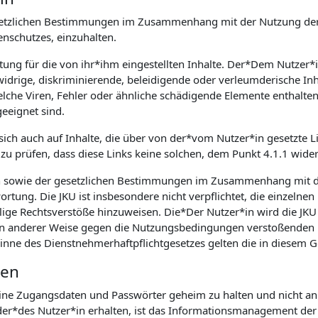
 gesetzlichen Bestimmungen im Zusammenhang mit der Nutzung der
schutzes, einzuhalten.
rtung für die von ihr*ihm eingestellten Inhalte. Der*Dem Nutzer*
idrige, diskriminierende, beleidigende oder verleumderische Inh
he Viren, Fehler oder ähnliche schädigende Elemente enthalten, is
eeignet sind.
 sich auch auf Inhalte, die über von der*vom Nutzer*in gesetzte Li
zu prüfen, dass diese Links keine solchen, dem Punkt 4.1.1 wide
n sowie der gesetzlichen Bestimmungen im Zusammenhang mit d
rtung. Die JKU ist insbesondere nicht verpflichtet, die einzelnen
lige Rechtsverstöße hinzuweisen. Die*Der Nutzer*in wird die JKU 
. in anderer Weise gegen die Nutzungsbedingungen verstoßenden 
Sinne des Dienstnehmerhaftpflichtgesetzes gelten die in diesem
ten
seine Zugangsdaten und Passwörter geheim zu halten und nicht an 
r*des Nutzer*in erhalten, ist das Informationsmanagement der J