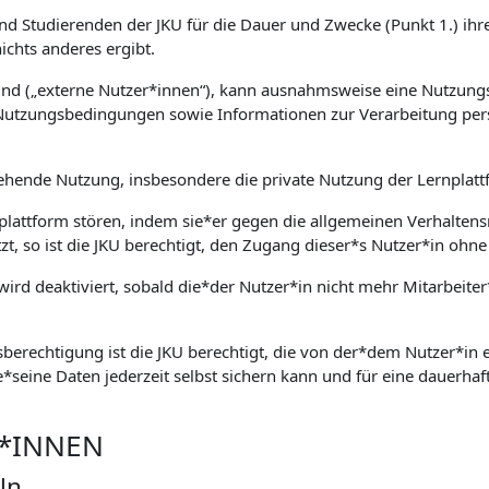
und Studierenden der JKU für die Dauer und Zwecke (Punkt 1.) ihre
chts anderes ergibt.
sind („externe Nutzer*innen“), kann ausnahmsweise eine Nutzung
Nutzungsbedingungen sowie Informationen zur Verarbeitung per
ehende Nutzung, insbesondere die private Nutzung der Lernplattf
nplattform stören, indem sie*er gegen die allgemeinen Verhaltens
tzt, so ist die JKU berechtigt, den Zugang dieser*s Nutzer*in o
ird deaktiviert, sobald die*der Nutzer*in nicht mehr Mitarbeiter
berechtigung ist die JKU berechtigt, die von der*dem Nutzer*in ei
e*seine Daten jederzeit selbst sichern kann und für eine dauerhaft
R*INNEN
ln