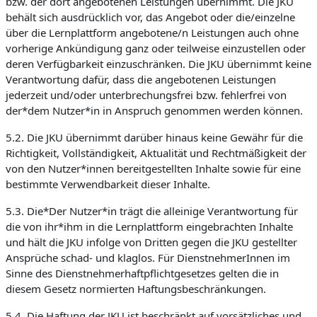
bzw. der dort angebotenen Leistungen übernimmt. Die JKU
behält sich ausdrücklich vor, das Angebot oder die/einzelne
über die Lernplattform angebotene/n Leistungen auch ohne
vorherige Ankündigung ganz oder teilweise einzustellen oder
deren Verfügbarkeit einzuschränken. Die JKU übernimmt keine
Verantwortung dafür, dass die angebotenen Leistungen
jederzeit und/oder unterbrechungsfrei bzw. fehlerfrei von
der*dem Nutzer*in in Anspruch genommen werden können.
5.2. Die JKU übernimmt darüber hinaus keine Gewähr für die
Richtigkeit, Vollständigkeit, Aktualität und Rechtmäßigkeit der
von den Nutzer*innen bereitgestellten Inhalte sowie für eine
bestimmte Verwendbarkeit dieser Inhalte.
5.3. Die*Der Nutzer*in trägt die alleinige Verantwortung für
die von ihr*ihm in die Lernplattform eingebrachten Inhalte
und hält die JKU infolge von Dritten gegen die JKU gestellter
Ansprüche schad- und klaglos. Für DienstnehmerInnen im
Sinne des Dienstnehmerhaftpflichtgesetzes gelten die in
diesem Gesetz normierten Haftungsbeschränkungen.
5.4. Die Haftung der JKU ist beschränkt auf vorsätzliches und