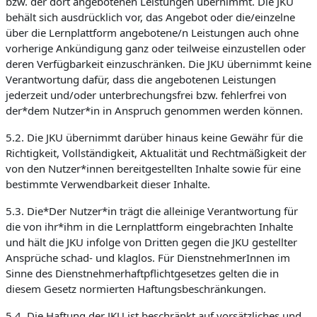
bzw. der dort angebotenen Leistungen übernimmt. Die JKU
behält sich ausdrücklich vor, das Angebot oder die/einzelne
über die Lernplattform angebotene/n Leistungen auch ohne
vorherige Ankündigung ganz oder teilweise einzustellen oder
deren Verfügbarkeit einzuschränken. Die JKU übernimmt keine
Verantwortung dafür, dass die angebotenen Leistungen
jederzeit und/oder unterbrechungsfrei bzw. fehlerfrei von
der*dem Nutzer*in in Anspruch genommen werden können.
5.2. Die JKU übernimmt darüber hinaus keine Gewähr für die
Richtigkeit, Vollständigkeit, Aktualität und Rechtmäßigkeit der
von den Nutzer*innen bereitgestellten Inhalte sowie für eine
bestimmte Verwendbarkeit dieser Inhalte.
5.3. Die*Der Nutzer*in trägt die alleinige Verantwortung für
die von ihr*ihm in die Lernplattform eingebrachten Inhalte
und hält die JKU infolge von Dritten gegen die JKU gestellter
Ansprüche schad- und klaglos. Für DienstnehmerInnen im
Sinne des Dienstnehmerhaftpflichtgesetzes gelten die in
diesem Gesetz normierten Haftungsbeschränkungen.
5.4. Die Haftung der JKU ist beschränkt auf vorsätzliches und