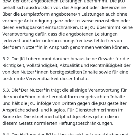
bzw. der dort angebotenen Leistungen übernimmt. Die JKU
behält sich ausdrücklich vor, das Angebot oder die/einzelne
über die Lernplattform angebotene/n Leistungen auch ohne
vorherige Ankündigung ganz oder teilweise einzustellen oder
deren Verfügbarkeit einzuschränken. Die JKU übernimmt keine
Verantwortung dafür, dass die angebotenen Leistungen
jederzeit und/oder unterbrechungsfrei bzw. fehlerfrei von
der*dem Nutzer*in in Anspruch genommen werden können.
5.2. Die JKU übernimmt darüber hinaus keine Gewähr für die
Richtigkeit, Vollständigkeit, Aktualität und Rechtmäßigkeit der
von den Nutzer*innen bereitgestellten Inhalte sowie für eine
bestimmte Verwendbarkeit dieser Inhalte.
5.3. Die*Der Nutzer*in trägt die alleinige Verantwortung für
die von ihr*ihm in die Lernplattform eingebrachten Inhalte
und hält die JKU infolge von Dritten gegen die JKU gestellter
Ansprüche schad- und klaglos. Für DienstnehmerInnen im
Sinne des Dienstnehmerhaftpflichtgesetzes gelten die in
diesem Gesetz normierten Haftungsbeschränkungen.
5.4. Die Haftung der JKU ist beschränkt auf vorsätzliches und